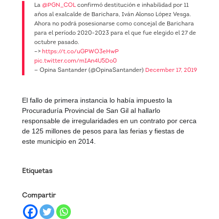
La
@PGN_COL
confirmó destitución e inhabilidad por 11
años al exalcalde de Barichara, Iván Alonso López Vesga.
Ahora no podrá posesionarse como concejal de Barichara
para el período 2020-2023 para el que fue elegido el 27 de
octubre pasado.
–>
https://t.co/uGPWO3eHwP
pic.twitter.com/mIAn4U5Do0
— Opina Santander (@OpinaSantander)
December 17, 2019
El fallo de primera instancia lo había impuesto la
Procuraduría Provincial de San Gil al hallarlo
responsable de irregularidades en un contrato por cerca
de 125 millones de pesos para las ferias y fiestas de
este municipio en 2014.
Etiquetas
Compartir