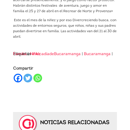
acercarse presencialmente, y el juego como factor protector.
Habrán distintos festivales de aventura, juego y amor en
familia el 25 y 27 de abril en el Recrear de Norte y Provenza»
Este es el mes de la niñez y por eso Divercreciendo busca, con
actividades de entornos seguros, que niños, niñas y sus padres
puedan divertirse en familia. Las actividades van del 21 al 30 de
abril.
Etiquetas
Familia
|
Niñez
#AlcadíadeBucaramanga
|
Bucaramanga
|
Compartir
NOTICIAS RELACIONADAS