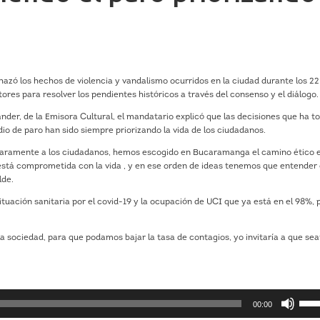
zó los hechos de violencia y vandalismo ocurridos en la ciudad durante los 22
ctores para resolver los pendientes históricos a través del consenso y el diálogo.
ander, de la Emisora Cultural, el mandatario explicó que las decisiones que ha 
io de paro han sido siempre priorizando la vida de los ciudadanos.
laramente a los ciudadanos, hemos escogido en Bucaramanga el camino ético e
 está comprometida con la vida , y en ese orden de ideas tenemos que entender
lde.
ituación sanitaria por el covid-19 y la ocupación de UCI que ya está en el 98%, p
la sociedad, para que podamos bajar la tasa de contagios, yo invitaría a que s
Utiliz
00:00
las