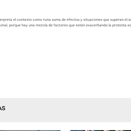
tecla
de
flech
arrib
 interpreta el contexto como «una suma de efectos y situaciones que superan el 
para
acional, porque hay una mezcla de factores que están exacerbando la protesta so
aume
o
dismi
el
volu
AS