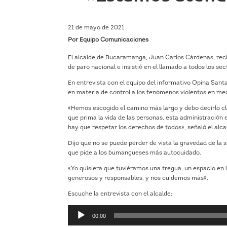
21 de mayo de 2021
Por Equipo Comunicaciones
El alcalde de Bucaramanga, Juan Carlos Cárdenas, recha
de paro nacional e insistió en el llamado a todos los se
En entrevista con el equipo del informativo Opina Sant
en materia de control a los fenómenos violentos en med
«Hemos escogido el camino más largo y debo decirlo c
que prima la vida de las personas, esta administración
hay que respetar los derechos de todos», señaló el alca
Dijo que no se puede perder de vista la gravedad de la s
que pide a los bumangueses más autocuidado.
«Yo quisiera que tuviéramos una tregua, un espacio en 
generosos y responsables, y nos cuidemos más».
Escuche la entrevista con el alcalde:
Reproductor
00:00
de