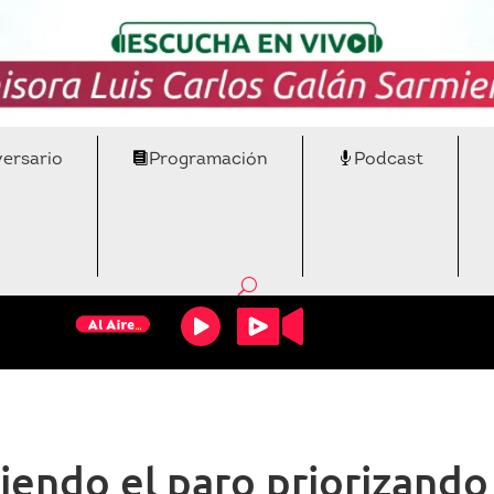
versario
Programación
Podcast
endo el paro priorizando l