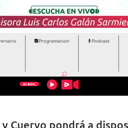
versario
Programación
Podcast
o y Cuervo pondrá a dispos