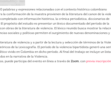
00 palabras y expresiones relacionadas con el contexto histórico colombiano
a la conformación de la muestra provienen de la literatura del canon de la viol
completado con información histórica, la crónica periodística, diccionarios de
El propósito del estudio es presentar un léxico documentado del período de la
on obras de la literatura de violencia. El léxico reunido busca mostrar la relac
ancias sociales y políticas permiten el surgimiento de nuevas denominaciones y
iteratura de violencia y a partir de la lectura y selección de términos de la Viol
eóricos de la Lexicografía. El período de la violencia bipartidista generó una ser
ítico vivido en Colombia en dicho período. Al final del trabajo se incluye un list
dos en la narrativa de la Violencia.
ros, puede participa del evento en línea a través de
Zoom
, con
previa inscripció