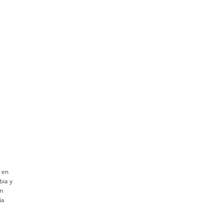
r en
bia y
en
ía