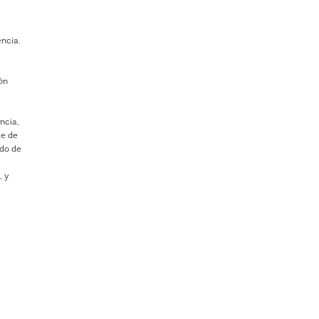
encia.
ión
encia,
ie de
ado de
n
, y