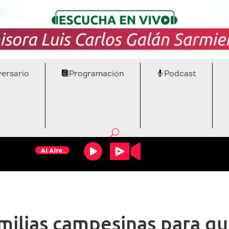
versario
Programación
Podcast
amilias campesinas para q