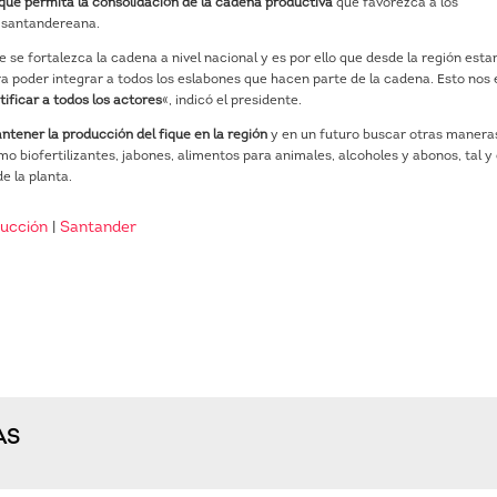
 que permita la consolidación de la cadena productiva
que favorezca a los
n santandereana.
e se fortalezca la cadena a nivel nacional y es por ello que desde la región est
a poder integrar a todos los eslabones que hacen parte de la cadena. Esto nos 
tificar a todos los actores
«, indicó el presidente.
ntener la producción del fique en la región
y en un futuro buscar otras manera
mo biofertilizantes, jabones, alimentos para animales, alcoholes y abonos, tal 
e la planta.
ucción
|
Santander
AS