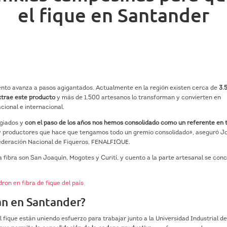
el fique en Santander
ento avanza a pasos agigantados. Actualmente en la región existen cerca de
3.
extrae este producto
y más de 1.500 artesanos lo transforman y convierten en
cional e internacional.
giados y
con el paso de los años nos hemos consolidado como un referente en t
 productores que hace que tengamos todo un gremio consolidado», aseguró J
 Federación Nacional de Fiqueros, FENALFIQUE.
 fibra son San Joaquín, Mogotes y Curití, y cuento a la parte artesanal se con
on en fibra de fique del país
tan en Santander?
l fique están uniendo esfuerzo para trabajar junto a la Universidad Industrial d