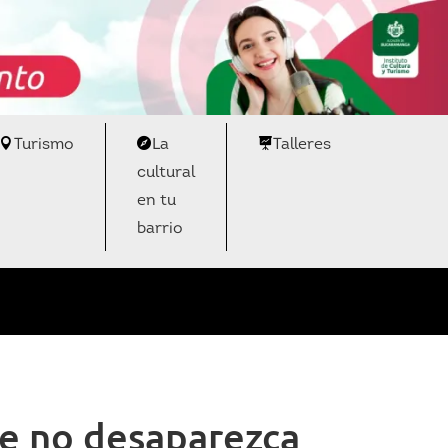
Turismo
La
Talleres
cultural
en tu
barrio
ue no desaparezca