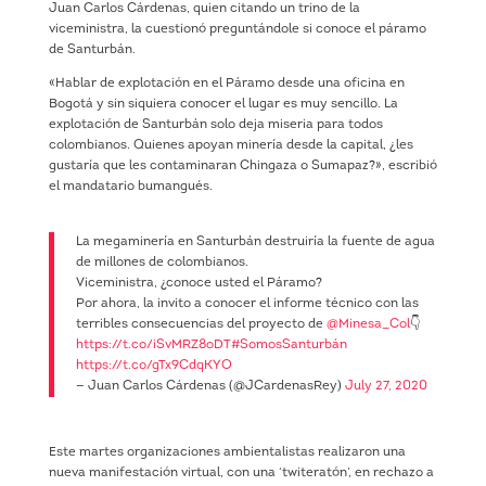
Juan Carlos Cárdenas, quien citando un trino de la
viceministra, la cuestionó preguntándole si conoce el páramo
de Santurbán.
«Hablar de explotación en el Páramo desde una oficina en
Bogotá y sin siquiera conocer el lugar es muy sencillo. La
explotación de Santurbán solo deja miseria para todos
colombianos. Quienes apoyan minería desde la capital, ¿les
gustaría que les contaminaran Chingaza o Sumapaz?», escribió
el mandatario bumangués.
La megaminería en Santurbán destruiría la fuente de agua
de millones de colombianos.
Viceministra, ¿conoce usted el Páramo?
Por ahora, la invito a conocer el informe técnico con las
terribles consecuencias del proyecto de
@Minesa_Col
👇
https://t.co/iSvMRZ8oDT
#SomosSanturbán
https://t.co/gTx9CdqKYO
— Juan Carlos Cárdenas (@JCardenasRey)
July 27, 2020
Este martes organizaciones ambientalistas realizaron una
nueva manifestación virtual, con una ‘twiteratón’, en rechazo a