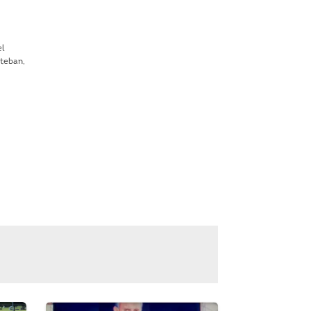
el
steban,