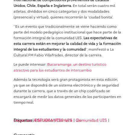
internacional de competidores provenientes de Estados
Unidos, Chile, España e Inglaterra.
En total serán cuatro mil
atletas, divididos en cinco categorías y dos modalidades
(presencial y virtual), quienes recorrerán la ‘ciudad bonita’.
‘’Es un evento que tradicionalmente se viene haciendo como
parte del modelo pedagógico institucional que hace parte de la
formación integral de la comunidad UIS.
Las expectativas de
esta carrera están en mejorar la calidad de vida y la formación
integral de los estudiantes y la comunidad
’’, manifestó a La
Cultural FM Fabio Villafrades, director de la carrera.
Le puede interesar:
Bucaramanga: un destino turístico
atractivo para los estudiantes de intercambio
Además la tecnología será gran protagonista en esta edición,
ya que se dispondrá de un sistema electrónico y de seguridad
durante la carrera, que a través de un chip codificado se
encargará de medir los datos generales de los participantes en
tiempo real.
Etiquetas
deportes
|
Atletismo
ESTUDIANTES UIS
|
Carrera
|
|
Comunidad UIS
uis
|