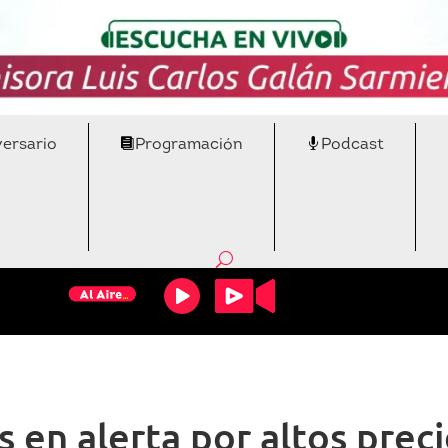
versario
Programación
Podcast
en alerta por altos preci