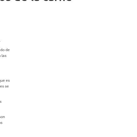
.
ado de
 las
que es
tes se
s
son
os