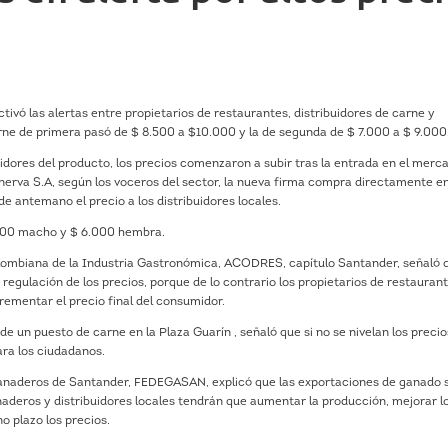
tivó las alertas entre propietarios de restaurantes, distribuidores de carne y
rne de primera pasó de $ 8.500 a $10.000 y la de segunda de $ 7.000 a $ 9.000
dores del producto, los precios comenzaron a subir tras la entrada en el merc
erva S.A, según los voceros del sector, la nueva firma compra directamente en
de antemano el precio a los distribuidores locales.
.300 macho y $ 6.000 hembra.
olombiana de la Industria Gastronómica, ACODRES, capítulo Santander, señaló 
 regulación de los precios, porque de lo contrario los propietarios de restauran
crementar el precio final del consumidor.
de un puesto de carne en la Plaza Guarín , señaló que si no se nivelan los precio
ara los ciudadanos.
 Ganaderos de Santander, FEDEGASAN, explicó que las exportaciones de ganado 
aderos y distribuidores locales tendrán que aumentar la producción, mejorar l
o plazo los precios.