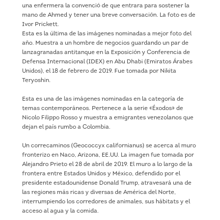
una enfermera la convenció de que entrara para sostener la
mano de Ahmed y tener una breve conversación. La foto es de
Ivor Prickett.
Esta es la última de las imágenes nominadas a mejor foto del
año. Muestra a un hombre de negocios guardando un par de
lanzagranadas antitanque en la Exposición y Conferencia de
Defensa Internacional (IDEX) en Abu Dhabi (Emiratos Árabes
Unidos), el 18 de febrero de 2019. Fue tomada por Nikita
Teryoshin.
Esta es una de las imágenes nominadas en la categoría de
temas contemporáneos. Pertenece a la serie «Éxodos» de
Nicolo Filippo Rosso y muestra a emigrantes venezolanos que
dejan el país rumbo a Colombia.
Un correcaminos (Geococcyx californianus) se acerca al muro
fronterizo en Naco, Arizona, EE.UU. La imagen fue tomada por
Alejandro Prieto el 28 de abril de 2019. El muro a lo largo de la
frontera entre Estados Unidos y México, defendido por el
presidente estadounidense Donald Trump, atravesará una de
las regiones más ricas y diversas de América del Norte,
interrumpiendo los corredores de animales, sus hábitats y el
acceso al agua y la comida.