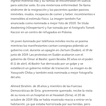
ingresó mientras ella y su familia se encontraban en Suecia
para solicitar asilo. Es una misteriosa enfermedad. Se llama
síndrome de la resignación y los pacientes quedan pasivos,
inmóviles, mudos, incapaces de comer y beber, incontinentes e
insensibles al estímulo físico. La imagen también fue
anunciada como nominada a mejor foto de 2020. Se titula
Awakening («Despertar») y fue tomada por el fotógrafo Tomek
Kaczor en un centro de refugiados en Polonia.
Un joven iluminado por teléfonos móviles recita un poema
mientras los manifestantes cantan consignas pidiendo un
gobierno civil, durante un apagón en Jartum (Sudán), el 19 de
junio de 2019. Las protestas en Sudán acabaron con el
gobierno de Omar al Bashir, quien llevaba 30 años en el poder.
El 11 de abril, Al Bashir fue derrocado por un golpe y se
estableció un gobierno militar de transición. La imagen es de
Yasuyoshi Chiba y también está nominada a mejor fotografía
del año.
Ahmed Ibrahim, de 18 años y miembro de las Fuerzas
Democráticas de Siria, gravemente quemado, recibe la visita
de su novia en un hospital en al Hasakah (Siria), el 20 de
octubre de 2019. Ella se había mostrado reacia a entrar en la
habitación, ya que estaba horrorizada por sus heridas, pero