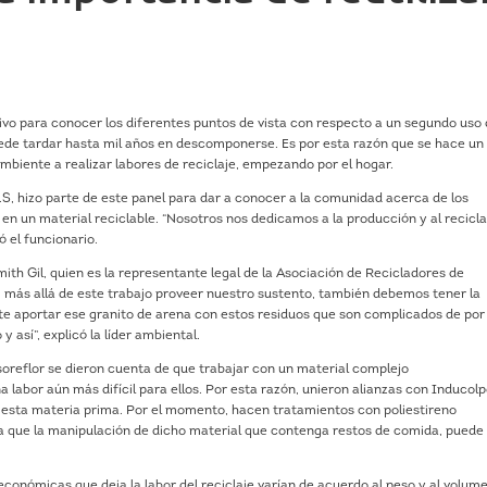
ivo para conocer los diferentes puntos de vista con respecto a un segundo uso 
puede tardar hasta mil años en descomponerse. Es por esta razón que se hace un
mbiente a realizar labores de reciclaje, empezando por el hogar.
.S, hizo parte de este panel para dar a conocer a la comunidad acerca de los
 en un material reciclable. “Nosotros nos dedicamos a la producción y al recicl
 el funcionario.
th Gil, quien es la representante legal de la Asociación de Recicladores de
, más allá de este trabajo proveer nuestro sustento, también debemos tener la
e aportar ese granito de arena con estos residuos que son complicados de por 
 así”, explicó la líder ambiental.
oreflor se dieron cuenta de que trabajar con un material complejo
abor aún más difícil para ellos. Por esta razón, unieron alianzas con Inducolp
 esta materia prima. Por el momento, hacen tratamientos con poliestireno
 que la manipulación de dicho material que contenga restos de comida, puede 
conómicas que deja la labor del reciclaje varían de acuerdo al peso y al volum