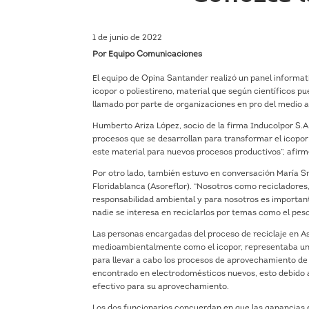
1 de junio de 2022
Por Equipo Comunicaciones
El equipo de Opina Santander realizó un panel informat
icopor o poliestireno, material que según científicos 
llamado por parte de organizaciones en pro del medio a
Humberto Ariza López, socio de la firma Inducolpor S.A
procesos que se desarrollan para transformar el icopor
este material para nuevos procesos productivos”, afirmó
Por otro lado, también estuvo en conversación María Smi
Floridablanca (Asoreflor). “Nosotros como recicladores
responsabilidad ambiental y para nosotros es important
nadie se interesa en reciclarlos por temas como el peso y
Las personas encargadas del proceso de reciclaje en As
medioambientalmente como el icopor, representaba una l
para llevar a cabo los procesos de aprovechamiento de
encontrado en electrodomésticos nuevos, esto debido a
efectivo para su aprovechamiento.
Los dos funcionarios concuerdan en que las ganancias e