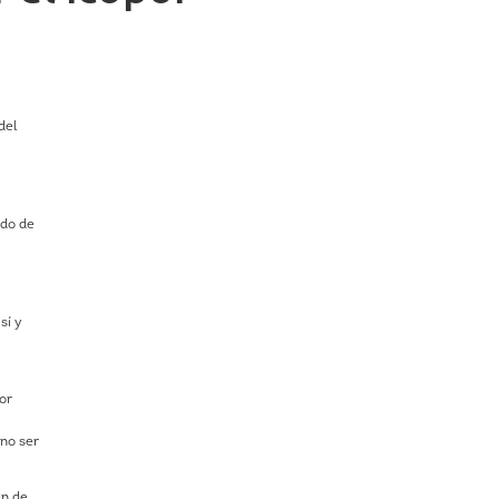
del
ado de
sí y
or
no ser
en de