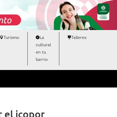
Turismo
La
Talleres
cultural
en tu
barrio
 el icopor