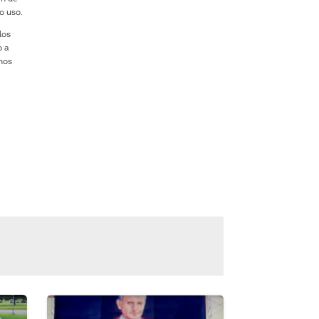
o uso.
los
o a
 nos