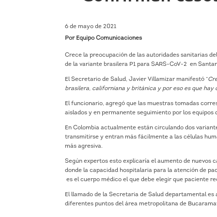
6 de mayo de 2021
Por Equipo Comunicaciones
Crece la preocupación de las autoridades sanitarias de
de la variante brasilera P1 para SARS-CoV-2 en Santand
El Secretario de Salud, Javier Villamizar manifestó “
Cre
brasilera, californiana y británica y por eso es que h
El funcionario, agregó que las muestras tomadas corr
aislados y en permanente seguimiento por los equipos d
En Colombia actualmente están circulando dos variante
transmitirse y entran más fácilmente a las células hum
más agresiva.
Según expertos esto explicaría el aumento de nuevos c
donde la capacidad hospitalaria para la atención de pa
es el cuerpo médico el que debe elegir que paciente re
El llamado de la Secretaria de Salud departamental es 
diferentes puntos del área metropolitana de Bucaramang