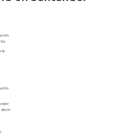
ación
ras.
 la
n
mucho
ander,
s decir,
s.