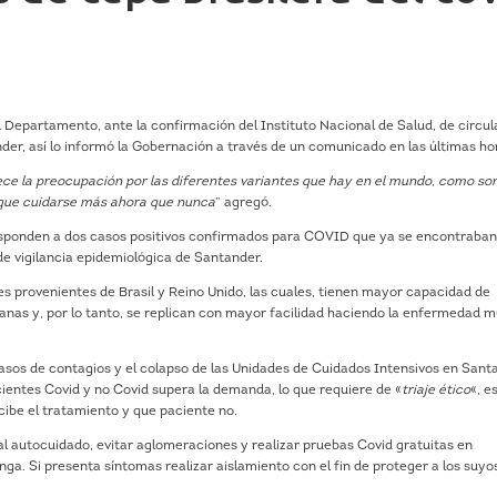
l Departamento, ante la confirmación del Instituto Nacional de Salud, de circul
er, así lo informó la Gobernación a través de un comunicado en las últimas ho
ce la preocupación por las diferentes variantes que hay en el mundo, como son
ay que cuidarse más ahora que nunca
” agregó.
esponden a dos casos positivos confirmados para COVID que ya se encontraba
e vigilancia epidemiológica de Santander.
s provenientes de Brasil y Reino Unido, las cuales, tienen mayor capacidad de
anas y, por lo tanto, se replican con mayor facilidad haciendo la enfermedad 
asos de contagios y el colapso de las Unidades de Cuidados Intensivos en Sant
cientes Covid y no Covid supera la demanda, lo que requiere de «
triaje ético
«, e
cibe el tratamiento y que paciente no.
al autocuidado, evitar aglomeraciones y realizar pruebas Covid gratuitas en
a. Si presenta síntomas realizar aislamiento con el fin de proteger a los suyo