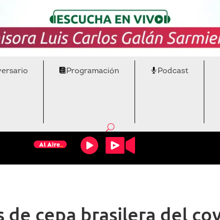
versario
Programación
Podcast
 de cepa brasilera del co