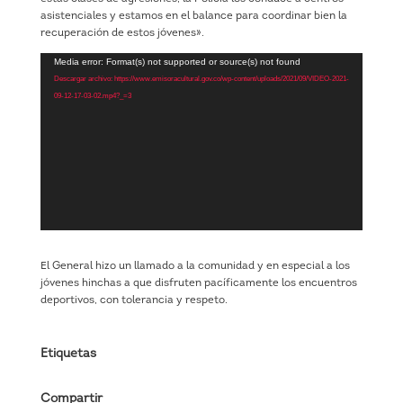
asistenciales y estamos en el balance para coordinar bien la
recuperación de estos jóvenes».
Reproductor
Media error: Format(s) not supported or source(s) not found
de
Descargar archivo: https://www.emisoracultural.gov.co/wp-content/uploads/2021/09/VIDEO-2021-
vídeo
09-12-17-03-02.mp4?_=3
El General hizo un llamado a la comunidad y en especial a los
jóvenes hinchas a que disfruten pacíficamente los encuentros
deportivos, con tolerancia y respeto.
Etiquetas
Compartir