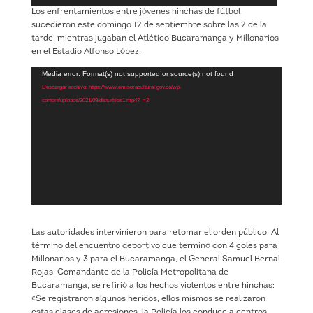
Los enfrentamientos entre jóvenes hinchas de fútbol
sucedieron este domingo 12 de septiembre sobre las 2 de la
tarde, mientras jugaban el Atlético Bucaramanga y Millonarios
en el Estadio Alfonso López.
Reproductor
Media error: Format(s) not supported or source(s) not found
de
Descargar archivo: https://www.emisoracultural.gov.co/wp-
vídeo
content/uploads/2021/09/disturbios1.mp4?_=2
Las autoridades intervinieron para retomar el orden público. Al
término del encuentro deportivo que terminó con 4 goles para
Millonarios y 3 para el Bucaramanga, el General Samuel Bernal
Rojas, Comandante de la Policía Metropolitana de
Bucaramanga, se refirió a los hechos violentos entre hinchas:
«Se registraron algunos heridos, ellos mismos se realizaron
estas clases de agresiones, la Policía los conduce a centros