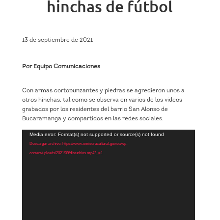
hinchas de fútbol
13 de septiembre de 2021
Por Equipo Comunicaciones
Con armas cortopunzantes y piedras se agredieron unos a
otros hinchas, tal como se observa en varios de los videos
grabados por los residentes del barrio San Alonso de
Bucaramanga y compartidos en las redes sociales.
Reproductor
Media error: Format(s) not supported or source(s) not found
de
Descargar archivo: https://www.emisoracultural.gov.co/wp-
vídeo
content/uploads/2021/09/disturbios.mp4?_=1