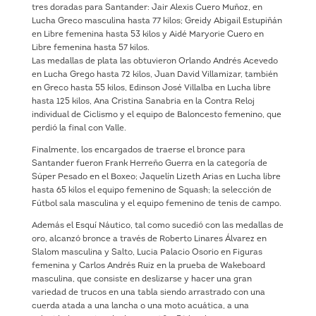
tres doradas para Santander: Jair Alexis Cuero Muñoz, en
Lucha Greco masculina hasta 77 kilos; Greidy Abigail Estupiñán
en Libre femenina hasta 53 kilos y Aidé Maryorie Cuero en
Libre femenina hasta 57 kilos.
Las medallas de plata las obtuvieron Orlando Andrés Acevedo
en Lucha Grego hasta 72 kilos, Juan David Villamizar, también
en Greco hasta 55 kilos, Edinson José Villalba en Lucha libre
hasta 125 kilos, Ana Cristina Sanabria en la Contra Reloj
individual de Ciclismo y el equipo de Baloncesto femenino, que
perdió la final con Valle.
Finalmente, los encargados de traerse el bronce para
Santander fueron Frank Herreño Guerra en la categoría de
Súper Pesado en el Boxeo; Jaquelín Lizeth Arias en Lucha libre
hasta 65 kilos el equipo femenino de Squash; la selección de
Fútbol sala masculina y el equipo femenino de tenis de campo.
Además el Esquí Náutico, tal como sucedió con las medallas de
oro, alcanzó bronce a través de Roberto Linares Álvarez en
Slalom masculina y Salto, Lucia Palacio Osorio en Figuras
femenina y Carlos Andrés Ruiz en la prueba de Wakeboard
masculina, que consiste en deslizarse y hacer una gran
variedad de trucos en una tabla siendo arrastrado con una
cuerda atada a una lancha o una moto acuática, a una