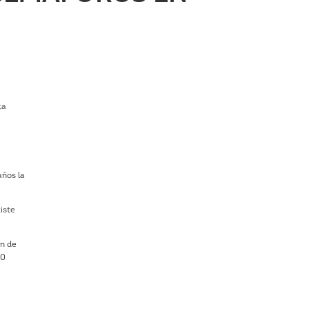
ta
años la
iste
ón de
40