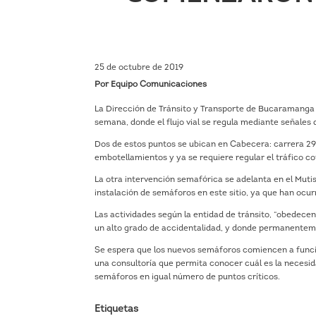
25 de octubre de 2019
Por Equipo Comunicaciones
La Dirección de Tránsito y Transporte de Bucaramanga in
semana, donde el flujo vial se regula mediante señales 
Dos de estos puntos se ubican en Cabecera: carrera 29 c
embotellamientos y ya se requiere regular el tráfico con
La otra intervención semafórica se adelanta en el Mutis
instalación de semáforos en este sitio, ya que han ocu
Las actividades según la entidad de tránsito, “obedecen
un alto grado de accidentalidad, y donde permanenteme
Se espera que los nuevos semáforos comiencen a funcio
una consultoría que permita conocer cuál es la necesid
semáforos en igual número de puntos críticos.
Etiquetas