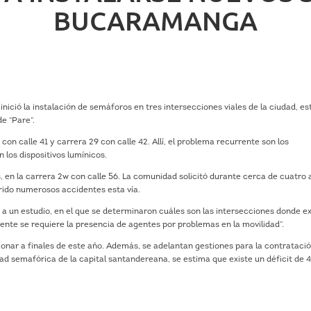
BUCARAMANGA
ició la instalación de semáforos en tres intersecciones viales de la ciudad, es
de “Pare”.
on calle 41 y carrera 29 con calle 42. Allí, el problema recurrente son los
 los dispositivos lumínicos.
, en la carrera 2w con calle 56. La comunidad solicitó durante cerca de cuatro 
rrido numerosos accidentes esta vía.
 a un estudio, en el que se determinaron cuáles son las intersecciones donde ex
nte se requiere la presencia de agentes por problemas en la movilidad”.
nar a finales de este año. Además, se adelantan gestiones para la contrataci
ad semafórica de la capital santandereana, se estima que existe un déficit de 