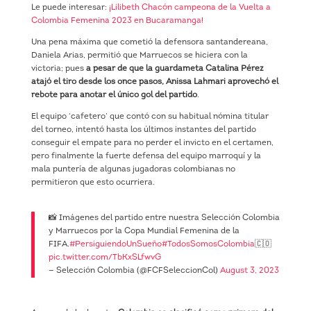
Le puede interesar:
¡Lilibeth Chacón campeona de la Vuelta a
Colombia Femenina 2023 en Bucaramanga!
Una pena máxima que cometió la defensora santandereana,
Daniela Arias, permitió que Marruecos se hiciera con la
victoria; pues
a pesar de que la guardameta Catalina Pérez
atajó el tiro desde los once pasos, Anissa Lahmari aprovechó el
rebote para anotar el único gol del partido
.
El equipo ‘cafetero’ que contó con su habitual nómina titular
del torneo, intentó hasta los últimos instantes del partido
conseguir el empate para no perder el invicto en el certamen,
pero finalmente la fuerte defensa del equipo marroquí y la
mala puntería de algunas jugadoras colombianas no
permitieron que esto ocurriera.
📸 Imágenes del partido entre nuestra Selección Colombia
y Marruecos por la Copa Mundial Femenina de la
FIFA.
#PersiguiendoUnSueño
#TodosSomosColombia
🇨🇴
pic.twitter.com/TbKxSLfwvG
— Selección Colombia (@FCFSeleccionCol)
August 3, 2023