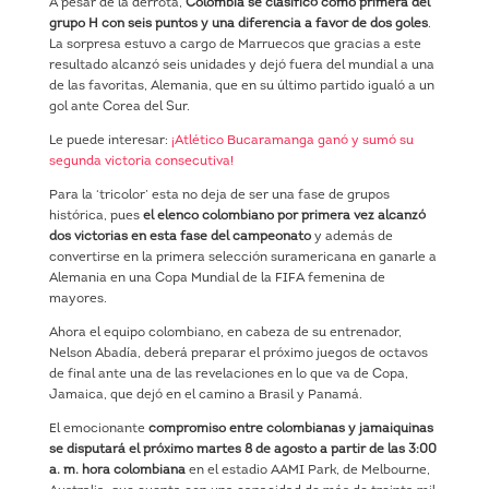
A pesar de la derrota,
Colombia se clasificó como primera del
grupo H con seis puntos y una diferencia a favor de dos goles
.
La sorpresa estuvo a cargo de Marruecos que gracias a este
resultado alcanzó seis unidades y dejó fuera del mundial a una
de las favoritas, Alemania, que en su último partido igualó a un
gol ante Corea del Sur.
Le puede interesar:
¡Atlético Bucaramanga ganó y sumó su
segunda victoria consecutiva!
Para la ‘tricolor’ esta no deja de ser una fase de grupos
histórica, pues
el elenco colombiano por primera vez alcanzó
dos victorias en esta fase del campeonato
y además de
convertirse en la primera selección suramericana en ganarle a
Alemania en una Copa Mundial de la FIFA femenina de
mayores.
Ahora el equipo colombiano, en cabeza de su entrenador,
Nelson Abadía, deberá preparar el próximo juegos de octavos
de final ante una de las revelaciones en lo que va de Copa,
Jamaica, que dejó en el camino a Brasil y Panamá.
El emocionante
compromiso entre colombianas y jamaiquinas
se disputará el próximo martes 8 de agosto a partir de las 3:00
a. m. hora colombiana
en el estadio AAMI Park, de Melbourne,