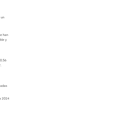
y un
se han
ble y
20,56
,
egadas
 a 2024