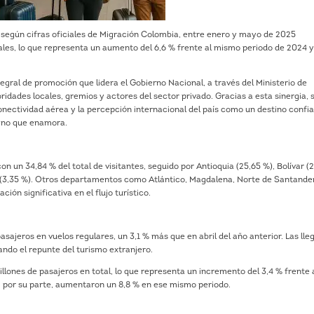
 según cifras oficiales de Migración Colombia, entre enero y mayo de 2025
onales, lo que representa un aumento del 6,6 % frente al mismo periodo de 2024 
egral de promoción que lidera el Gobierno Nacional, a través del Ministerio de
ridades locales, gremios y actores del sector privado. Gracias a esta sinergia, 
nectividad aérea y la percepción internacional del país como un destino confia
tino que enamora.
con un 34,84 % del total de visitantes, seguido por Antioquia (25,65 %), Bolívar (
ia (3,35 %). Otros departamentos como Atlántico, Magdalena, Norte de Santander
ión significativa en el flujo turístico.
asajeros en vuelos regulares, un 3,1 % más que en abril del año anterior. Las ll
ando el repunte del turismo extranjero.
millones de pasajeros en total, lo que representa un incremento del 3,4 % frente
s, por su parte, aumentaron un 8,8 % en ese mismo periodo.