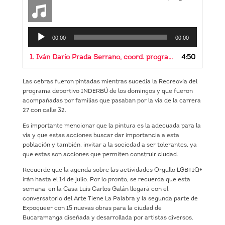
Reproductor
00:00
00:00
de
audio
1.
Iván Darío Prada Serrano, coord. programa de diversidad sexual y población LGBTIQ+ de la alcaldía de Bucaramanga
4:50
Las cebras fueron pintadas mientras sucedía la Recreovía del
programa deportivo INDERBÚ de los domingos y que fueron
acompañadas por familias que pasaban por la vía de la carrera
27 con calle 32.
Es importante mencionar que la pintura es la adecuada para la
vía y que estas acciones buscar dar importancia a esta
población y también, invitar a la sociedad a ser tolerantes, ya
que estas son acciones que permiten construir ciudad.
Recuerde que la agenda sobre las actividades Orgullo LGBTIQ+
irán hasta el 14 de julio. Por lo pronto, se recuerda que esta
semana en la Casa Luis Carlos Galán llegará con el
conversatorio del Arte Tiene La Palabra y la segunda parte de
Expoqueer con 15 nuevas obras para la ciudad de
Bucaramanga diseñada y desarrollada por artistas diversos.