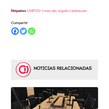
Etiquetas
población diversa
LGBTIQ+
|
mes del orgullo
|
Compartir
NOTICIAS RELACIONADAS