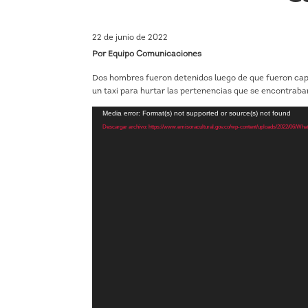
22 de junio de 2022
Por Equipo Comunicaciones
Dos hombres fueron detenidos luego de que fueron cap
un taxi para hurtar las pertenencias que se encontraban
Reproductor
Media error: Format(s) not supported or source(s) not found
de
Descargar archivo: https://www.emisoracultural.gov.co/wp-content/uploads/2022/06/W
vídeo