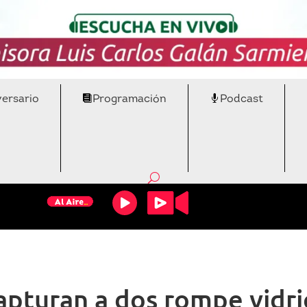
versario
Programación
Podcast
apturan a dos rompe vidri