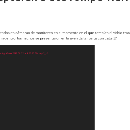
tados en cámaras de monitoreo en el momento en el que rompían el vidrio tras
 adentro, los hechos se presentaron en la avenida la rosita con calle 17.
hatsApp-Video-2022-06-22-at-8.46.46-AM.mp4?_=1