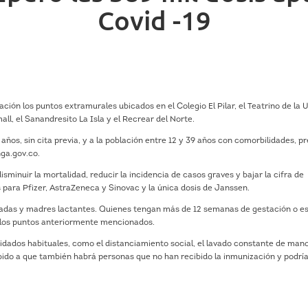
Covid -19
ción los puntos extramurales ubicados en el Colegio El Pilar, el Teatrino de la U
, el Sanandresito La Isla y el Recrear del Norte.
os, sin cita previa, y a la población entre 12 y 39 años con comorbilidades, pr
ga.gov.co.
minuir la mortalidad, reducir la incidencia de casos graves y bajar la cifra de
s para Pfizer, AstraZeneca y Sinovac y la única dosis de Janssen.
adas y madres lactantes. Quienes tengan más de 12 semanas de gestación o e
a los puntos anteriormente mencionados.
idados habituales, como el distanciamiento social, el lavado constante de man
bido a que también habrá personas que no han recibido la inmunización y podrí