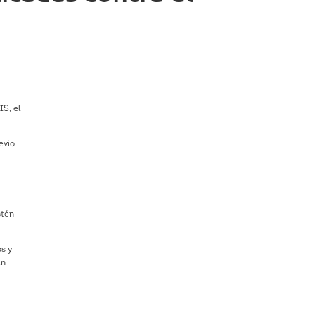
IS, el
evio
stén
os y
an