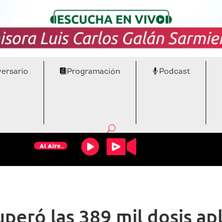
versario
Programación
Podcast
eró las 389 mil dosis apl