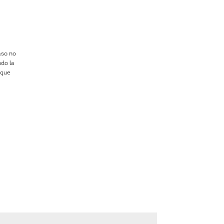
aso no
ndo la
 que