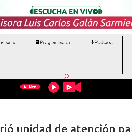
versario
Programación
Podcast
ió unidad de atención par