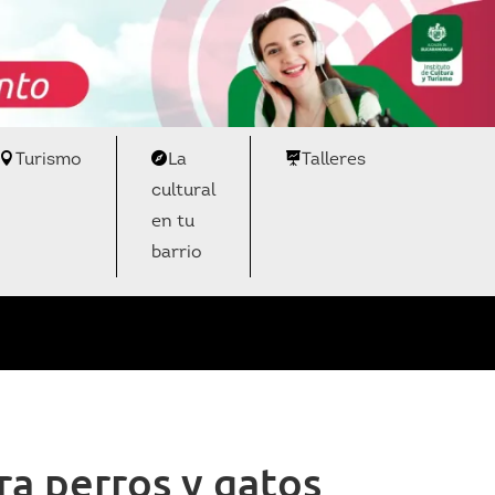
Turismo
La
Talleres
cultural
en tu
barrio
a perros y gatos