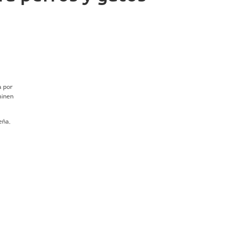
a por
minen
eña,