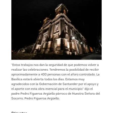
“Estos trabajos nos dan la seguridad de que podemos volver a
realizar las celebraciones. Tendremos la posibilidad de recibir
aproximadamente a 400 personas con el aforo controlado. La
Basílica estará abierta todos los días. Estamos muy
agradecidos con la Gobernación de Santander por el apoyo y
el aporte con esta obra esencial para el municipio” dijo el
padre Pedro Figueroa Argüello párroco de Nuestra Señora del
Socorro, Pedro Figueroa Argüello.