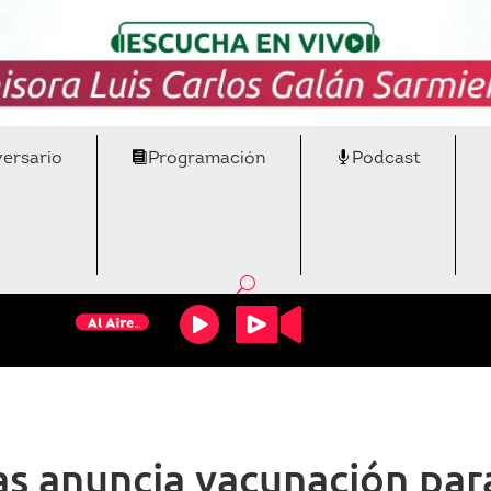
versario
Programación
Podcast
as anuncia vacunación par