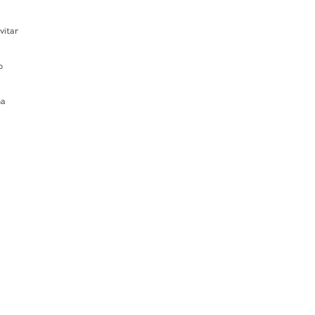
vitar
o
na