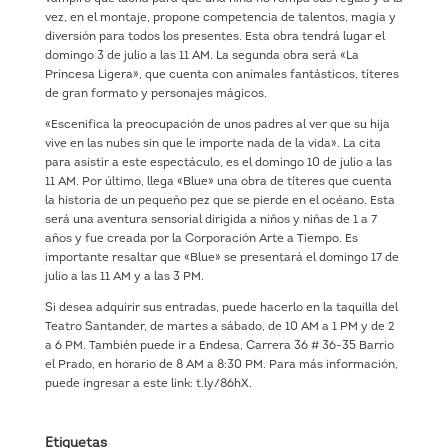
vez, en el montaje, propone competencia de talentos, magia y
diversión para todos los presentes. Esta obra tendrá lugar el
domingo 3 de julio a las 11 AM. La segunda obra será «La
Princesa Ligera», que cuenta con animales fantásticos, títeres
de gran formato y personajes mágicos.
«Escenifica la preocupación de unos padres al ver que su hija
vive en las nubes sin que le importe nada de la vida». La cita
para asistir a este espectáculo, es el domingo 10 de julio a las
11 AM. Por último, llega «Blue» una obra de títeres que cuenta
la historia de un pequeño pez que se pierde en el océano. Esta
será una aventura sensorial dirigida a niños y niñas de 1 a 7
años y fue creada por la Corporación Arte a Tiempo. Es
importante resaltar que «Blue» se presentará el domingo 17 de
julio a las 11 AM y a las 3 PM.
Si desea adquirir sus entradas, puede hacerlo en la taquilla del
Teatro Santander, de martes a sábado, de 10 AM a 1 PM y de 2
a 6 PM. También puede ir a Endesa, Carrera 36 # 36-35 Barrio
el Prado, en horario de 8 AM a 8:30 PM. Para más información,
puede ingresar a este link: t.ly/86hX.
Etiquetas