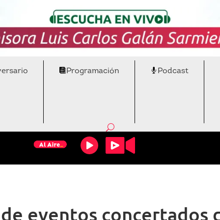
versario
Programación
Podcast
de eventos concertados 