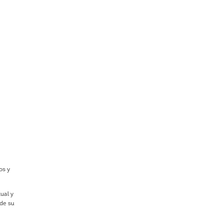
os y
tual y
 de su