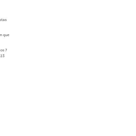
stas
on que
mos 7
 23