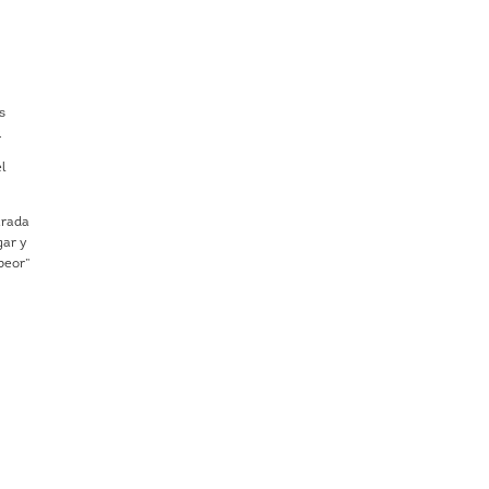
s
.
l
arada
gar y
peor”