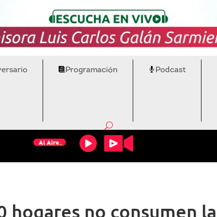
versario
Programación
Podcast
0 hogares no consumen la