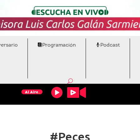
versario
Programación
Podcast
#Peces