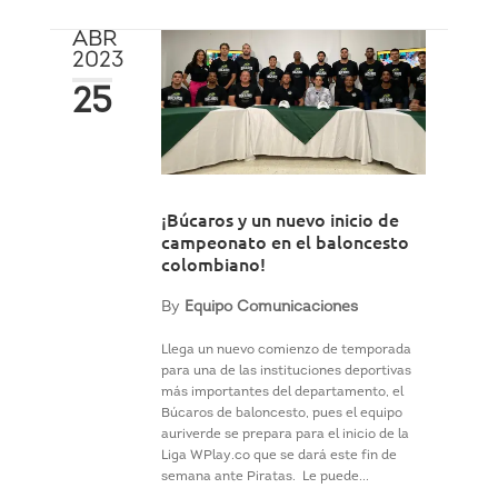
ABR
2023
25
¡Búcaros y un nuevo inicio de
campeonato en el baloncesto
colombiano!
By
Equipo Comunicaciones
Llega un nuevo comienzo de temporada
para una de las instituciones deportivas
más importantes del departamento, el
Búcaros de baloncesto, pues el equipo
auriverde se prepara para el inicio de la
Liga WPlay.co que se dará este fin de
semana ante Piratas. Le puede...