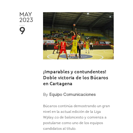
MAY
2023
9
¡Imparables y contundentes!
Doble victoria de los Búcaros
en Cartagena
By
Equipo Comunicaciones
Búcaros continúa demostrando un gran
nivel en la actual edición de la Liga
Wplay.co de baloncesto y comienza a
postularse como uno de los equipos
candidatos al título.