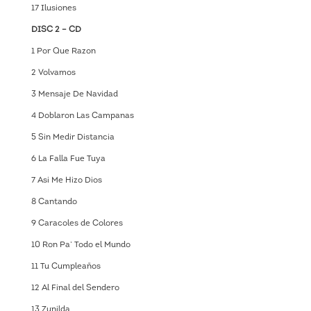
17 Ilusiones
DISC 2 – CD
1 Por Que Razon
2 Volvamos
3 Mensaje De Navidad
4 Doblaron Las Campanas
5 Sin Medir Distancia
6 La Falla Fue Tuya
7 Asi Me Hizo Dios
8 Cantando
9 Caracoles de Colores
10 Ron Pa’ Todo el Mundo
11 Tu Cumpleaños
12 Al Final del Sendero
13 Zunilda