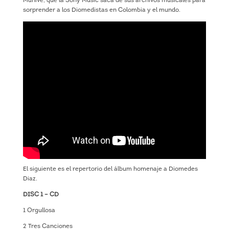
Munive, que la Sony Music saca de sus archivos musicales para
sorprender a los Diomedistas en Colombia y el mundo.
El siguiente es el repertorio del álbum homenaje a Diomedes
Diaz.
DISC 1 – CD
1 Orgullosa
2 Tres Canciones