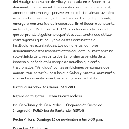
del Hidalgo Don Martín de Alba y asentada en el Socorro. La
dominante forma social de las castas hace inimaginable este
amor que, sin embargo, pervive en sus febriles almas juveniles,
avizorando el nacimiento de un deseo de libertad que pronto
emergerá con una fuerza inesperada. En el Socorro se levanta
un tumulto el 16 de marzo de 1781 y su fuerza es tan grande
que sorprende al gobierno español, el cual tendrá que utilizar
estratagemas que incluyen a castas dominantes e
instituciones eclesiásticas. Los comuneros, como se
denominaron estos levantamientos del “común”, marcarán no
solo el inicio de un espíritu libertario, sino la pérdida de la
inocencia, bañada en la sangre de aquellos que serán
traicionados. “Vendidos” por las ambiciones personales que
construirán los patíbulos a los que Galán y Antonia, caminarán
irremediablemente, mientras el amor aún los habita.
Bambuqueando – Academia DAMPRO
Ritmos de mi tierra – Team Bucararockers
Del San Juan y del San Pedro – Corporación Grupo de
Integración Folklórica de Santander GIFOS
Fecha / Hora: Domingo 13 de noviembre a las 3:00 p.m.
Duración: 27 minutos