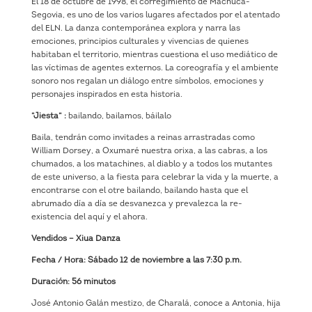
El 18 de octubre de 1998, el corregimiento de Machuca-
Segovia, es uno de los varios lugares afectados por el atentado
del ELN. La danza contemporánea explora y narra las
emociones, principios culturales y vivencias de quienes
habitaban el territorio, mientras cuestiona el uso mediático de
las víctimas de agentes externos. La coreografía y el ambiente
sonoro nos regalan un diálogo entre símbolos, emociones y
personajes inspirados en esta historia.
“Jiesta” :
bailando, bailamos, báilalo
Baila, tendrán como invitades a reinas arrastradas como
William Dorsey, a Oxumaré nuestra orixa, a las cabras, a los
chumados, a los matachines, al diablo y a todos los mutantes
de este universo, a la fiesta para celebrar la vida y la muerte, a
encontrarse con el otre bailando, bailando hasta que el
abrumado día a día se desvanezca y prevalezca la re-
existencia del aquí y el ahora.
Vendidos – Xiua Danza
Fecha / Hora: Sábado 12 de noviembre a las 7:30 p.m.
Duración: 56 minutos
José Antonio Galán mestizo, de Charalá, conoce a Antonia, hija