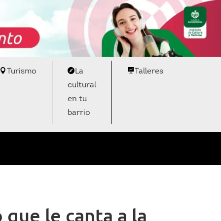
Turismo
La
Talleres
cultural
en tu
barrio
que le canta a la