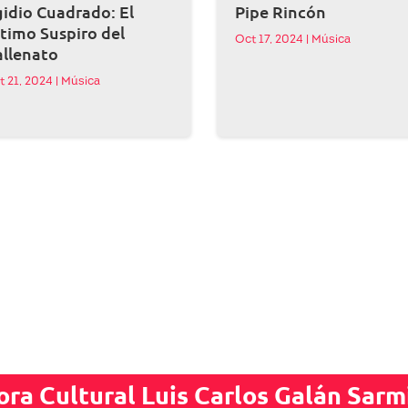
idio Cuadrado: El
Pipe Rincón
timo Suspiro del
Oct 17, 2024
|
Música
allenato
t 21, 2024
|
Música
ora Cultural Luis Carlos Galán Sarm