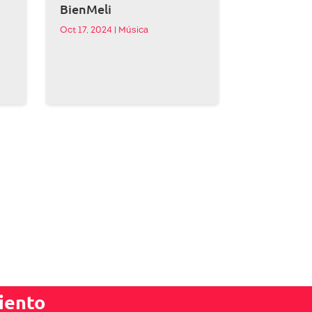
BienMeli
Oct 17, 2024
|
Música
iento