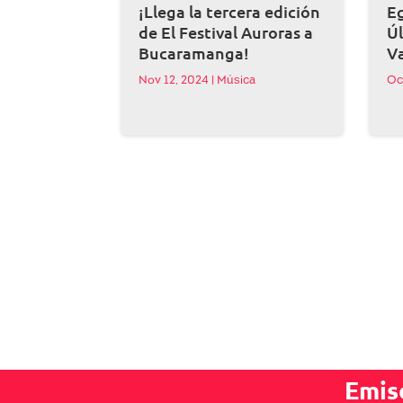
¡Llega la tercera edición
Eg
de El Festival Auroras a
Úl
Bucaramanga!
V
Nov 12, 2024
|
Música
Oc
Emis