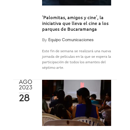
‘Palomitas, amigos y cine’, la
iniciativa que lleva el cine a los
parques de Bucaramanga
By
Equipo Comunicaciones
Este fin de semana se realizará una nueva
jornada de películas en la que se espera la
participación de todos los amantes del
séptimo arte.
AGO
2023
28