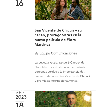
16
San Vicente de Chicurí y su
cacao, protagonistas en la
nueva película de Flora
Martínez
By
Equipo Comunicaciones
La película «Itzia, Tango & Cacao» de
Flora Martínez destaca la inclusión de
personas sordas y la importancia del
cacao, rodada en San Vicente de Chicurí
y premiada internacionalmente.
SEP
2023
18