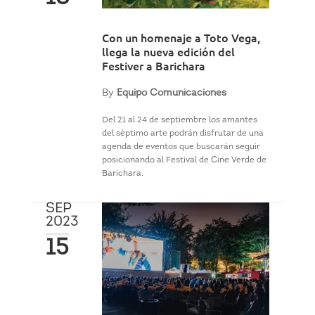
Con un homenaje a Toto Vega,
llega la nueva edición del
Festiver a Barichara
By
Equipo Comunicaciones
Del 21 al 24 de septiembre los amantes
del séptimo arte podrán disfrutar de una
agenda de eventos que buscarán seguir
posicionando al Festival de Cine Verde de
Barichara.
SEP
2023
15