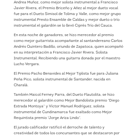
Andrea Muñoz, como mejor solista instrumental a Francisco
Javier Rivera, el Premio Briceño y Añez al mejor dueto vocal
fue para el Dueto Simisol de Tolima y Valle, como mejor grupo
instrumental Presto Ensamble de Caldas y mejor dueto o trío
instrumental el galardón se lo llevó Ciprés Trío del Cauca.
En esta noche de ganadores, se hizo merecedor al premio
como mejor guitarrista acompañante al santandereano Carlos
Andrés Quintero Badillo, oriundo de Zapatoca, quien acompañó
en su interpretación a Francisco Javier Rivera. Solista
Instrumental. Recibiendo una guitarra donada por el maestro
Lucho Vergara.
El Premio Pacho Benavides al Mejor Tiplista fue para Juliana
Peña Pico, solista instrumental de Santander, nacida en
Charalá.
También Maicol Ferney Parra, del Dueto Flautolita, se hizo
merecedor al galardón como Mejor Bandolista premio “Diego
Estrada Montoya” y Víctor Manuel Rodríguez, solista
instrumental de Cundinamarca fue exaltado como Mejor
Requintista premio “Jorge Ariza Lindo”.
El jurado calificador ratificó el derroche de talento y
creatividad de todos los concursantes que se destacaron por