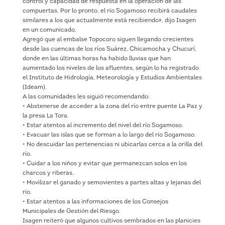
control y capacidad de respuesta en la operación de las
compuertas. Por lo pronto, el río Sogamoso recibirá caudales
similares a los que actualmente está recibiendo», dijo Isagen
en un comunicado.
Agregó que al embalse Topocoro siguen llegando crecientes
desde las cuencas de los ríos Suárez, Chicamocha y Chucurí,
donde en las últimas horas ha habido lluvias que han
aumentado los niveles de los afluentes, según lo ha registrado
el Instituto de Hidrología, Meteorología y Estudios Ambientales
(Ideam).
A las comunidades les siguió recomendando:
• Abstenerse de acceder a la zona del río entre puente La Paz y
la presa La Tora.
• Estar atentos al incremento del nivel del río Sogamoso.
• Evacuar las islas que se forman a lo largo del río Sogamoso.
• No descuidar las pertenencias ni ubicarlas cerca a la orilla del
río.
• Cuidar a los niños y evitar que permanezcan solos en los
charcos y riberas.
• Movilizar el ganado y semovientes a partes altas y lejanas del
río.
• Estar atentos a las informaciones de los Consejos
Municipales de Gestión del Riesgo.
Isagen reiteró que algunos cultivos sembrados en las planicies