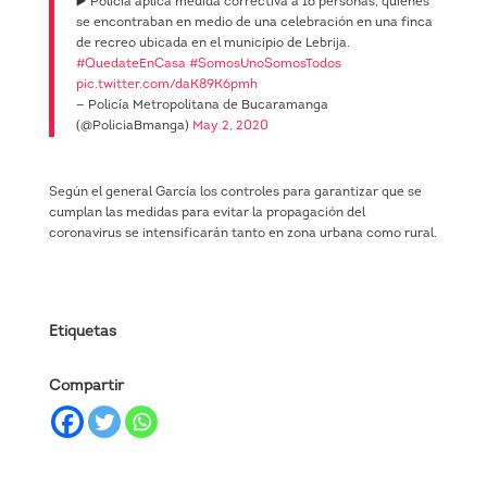
▶️ Policía aplica medida correctiva a 16 personas, quiénes
se encontraban en medio de una celebración en una finca
de recreo ubicada en el municipio de Lebrija.
#QuedateEnCasa
#SomosUnoSomosTodos
pic.twitter.com/daK89K6pmh
— Policía Metropolitana de Bucaramanga
(@PoliciaBmanga)
May 2, 2020
Según el general García los controles para garantizar que se
cumplan las medidas para evitar la propagación del
coronavirus se intensificarán tanto en zona urbana como rural.
Etiquetas
Compartir