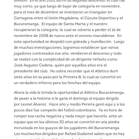
división. En el año 2001 sufrió su segundo descenso, el cual fue
muy corto, ya que luego de bajar de categoría en noviembre,
para el mes de diciembre se inventaron un triangular en
Cartagena entre el Unión Magdalena, el Cúcuta Deportivo y el
Bucaramanga. El equipo de Santa Marta y el nuestro
recuperaron la categoría, la cual se volvería a perder el 16 de
noviembre de 2008 de nuevo ante el onceno risaraldense. En
esta oportunidad se despidió con goleada y humillación. Luego
de muchas investigaciones, logramos establecer que varios
jugadores contratados ese año, vendieron el descenso y todo
se realizó con la complicidad de un dirigente nefasto como
José Augusto Cadena, quien por aquellos años era el
presidente del club. No sobra recordar que el Atlético duró
siete años en su paso por la Primera B, lo cual se convirtió en
un verdadero infierno para los hinchas del equipo.
Ahora la vida le brinda la oportunidad al Atlético Bucaramanga,
de pasar a la historia si le gana el domingo al equipo dirigido
por Leonel Álvarez. Hace año y medio Pereira ganó aquí y a los
pocos días fue campeón del fútbol colombiano. Ya es hora de
romper esa racha negativa y nada mejor que hacerlo, ante un
equipo que en los últimos 30 años se convirtió en una piedra
incrustada en los guayos de los jugadores del Bucaramanga.
Los muchachos dirigidos por Rafael Dudamel saben que no hay