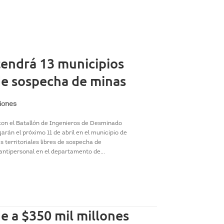
endrá 13 municipios
de sospecha de minas
iones
 con el Batallón de Ingenieros de Desminado
arán el próximo 11 de abril en el municipio de
s territoriales libres de sospecha de
ntipersonal en el departamento de...
e a $350 mil millones