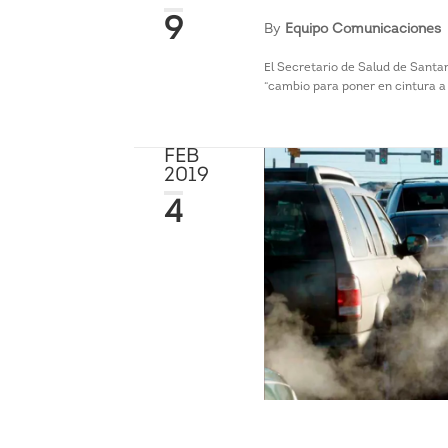
9
By
Equipo Comunicaciones
El Secretario de Salud de Santa
“cambio para poner en cintura a l
FEB
2019
4