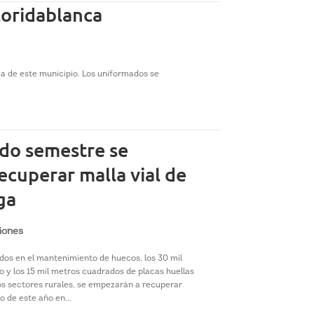
loridablanca
ca de este municipio. Los uniformados se
do semestre se
ecuperar malla vial de
ga
iones
dos en el mantenimiento de huecos, los 30 mil
o y los 15 mil metros cuadrados de placas huellas
los sectores rurales, se empezarán a recuperar
o de este año en...