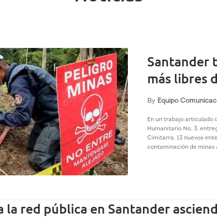
Santander t
más libres 
By
Equipo Comunicac
En un trabajo articulado
Humanitario No. 3, entreg
Cimitarra, 13 nuevos ente
contaminación de minas a
 la red pública en Santander asciend