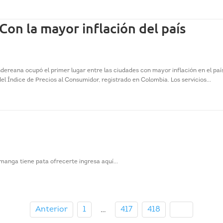
on la mayor inflación del país
ndereana ocupó el primer lugar entre las ciudades con mayor inflación en el pa
del Índice de Precios al Consumidor, registrado en Colombia. Los servicios...
!
manga tiene pata ofrecerte ingresa aquí...
Anterior
1
417
418
419
…