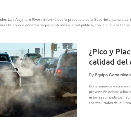
nder, Luis Alejandro Rivero informó que la presencia de la Superintendencia de
as EPS”, y que generen pagos puntuales a la red pública, con la cual a la fecha s
¿Pico y Pla
calidad del
By
Equipo Comunicac
Bucaramanga y su área m
prevención debido a los p
están respirando los hab
Los resultados de la últim