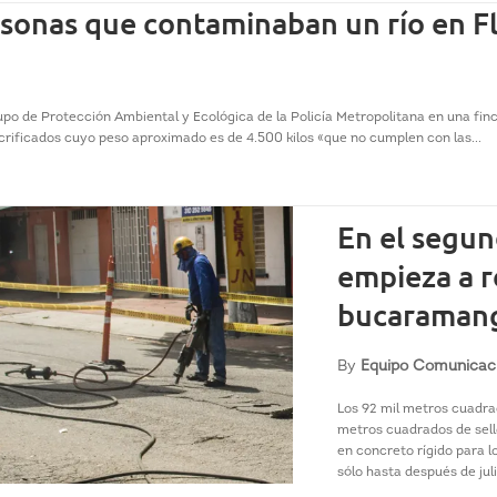
sonas que contaminaban un río en F
upo de Protección Ambiental y Ecológica de la Policía Metropolitana en una fin
crificados cuyo peso aproximado es de 4.500 kilos «que no cumplen con las...
En el segun
empieza a r
bucaraman
By
Equipo Comunicac
Los 92 mil metros cuadra
metros cuadrados de sell
en concreto rígido para 
sólo hasta después de juli