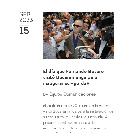
SEP
2023
15
El día que Fernando Botero
visitó Bucaramanga para
inaugurar su «gorda»
By
Equipo Comunicaciones
El 26 de enero de 2011, Fernando Botero
visitó Bucaramanga para la instalación de
su escultura ‘Mujer de Pie, Desnuda’. A
pesar de controversias, su arte
enriqueció la cultura local. Este es un