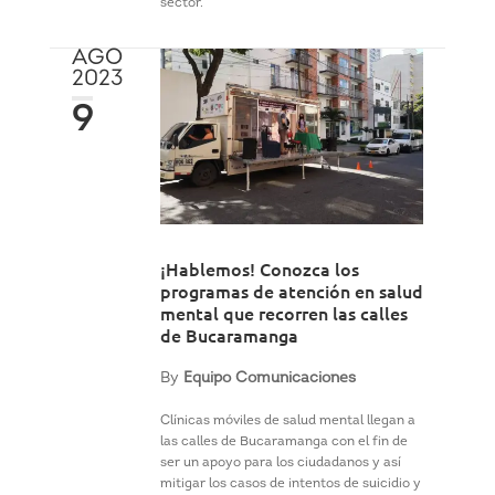
sector.
AGO
2023
9
¡Hablemos! Conozca los
programas de atención en salud
mental que recorren las calles
de Bucaramanga
By
Equipo Comunicaciones
Clínicas móviles de salud mental llegan a
las calles de Bucaramanga con el fin de
ser un apoyo para los ciudadanos y así
mitigar los casos de intentos de suicidio y