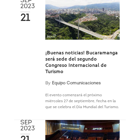
SEP
2023
21
¡Buenas noticias! Bucaramanga
será sede del segundo
Congreso Internacional de
Turismo
By
Equipo Comunicaciones
El evento comenzará el próximo
miércoles 27 de septiembre, fecha en la
que se celebra el Día Mundial del Turismo.
SEP
2023