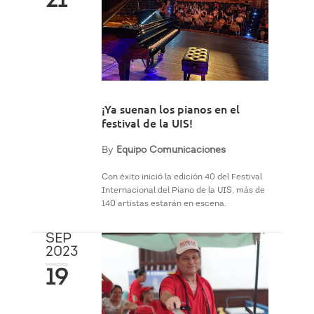
21
¡Ya suenan los pianos en el
festival de la UIS!
By
Equipo Comunicaciones
Con éxito inició la edición 40 del Festival
Internacional del Piano de la UIS, más de
140 artistas estarán en escena.
SEP
2023
19