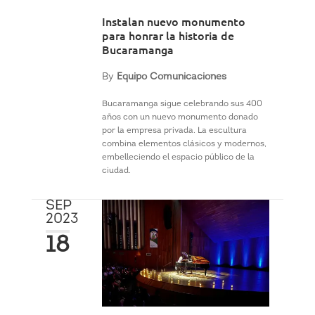
Instalan nuevo monumento
para honrar la historia de
Bucaramanga
By
Equipo Comunicaciones
Bucaramanga sigue celebrando sus 400
años con un nuevo monumento donado
por la empresa privada. La escultura
combina elementos clásicos y modernos,
embelleciendo el espacio público de la
ciudad.
SEP
2023
18